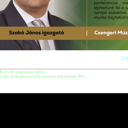
Sza
Ezen hír származási helye:
( http://csengeri-muzeum.hu/news.php?extend.350 )