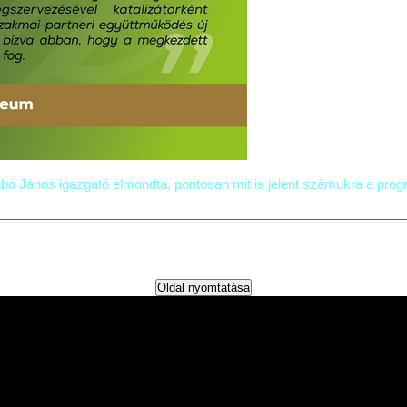
bó János igazgató elmondta, pontosan mit is jelent számukra a prog