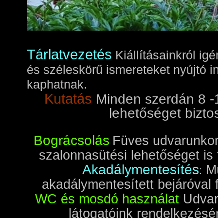
Tárlatvezetés
Kiállításainkról ig
és széleskörű ismereteket nyújtó i
kaphatnak.
Kutatás
Minden szerdán 8 -1
lehetőséget bizto
Bográcsolás
Füves udvarunkon
szalonnasütési lehetőséget is 
Akadálymentesítés
M
:
akadálymentesített bejáróval 
WC és mosdó használat
Udvari
látogatóink rendelkezésé