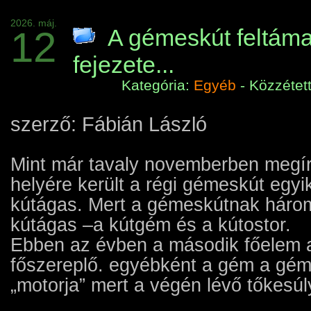
2026. máj.
12
A gémeskút feltám
fejezete...
Kategória:
Egyéb
- Közzétet
szerző: Fábián László
Mint már tavaly novemberben megír
helyére került a régi gémeskút egyi
kútágas. Mert a gémeskútnak három
kútágas –a kútgém és a kútostor.
Ebben az évben a második főelem a
főszereplő. egyébként a gém a gém
„motorja” mert a végén lévő tőkesúly