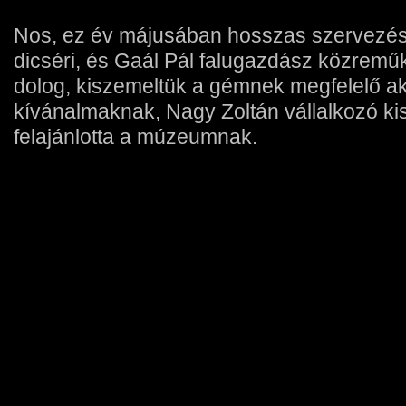
Nos, ez év májusában hosszas szervezés
dicséri, és Gaál Pál falugazdász közremű
dolog, kiszemeltük a gémnek megfelelő aká
kívánalmaknak, Nagy Zoltán vállalkozó kis
felajánlotta a múzeumnak.