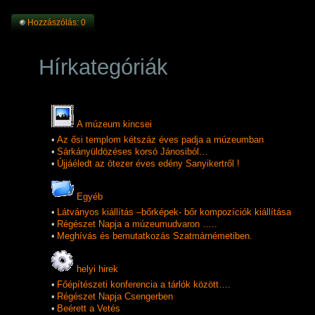
Hozzászólás: 0
Hírkategóriák
A múzeum kincsei
•
Az ősi templom kétszáz éves padja a múzeumban
•
Sárkányüldözéses korsó Jánosiból…
•
Újjáéledt az ötezer éves edény Sanyikertről !
Egyéb
•
Látványos kiállítás –bőrképek- bőr kompozíciók kiállítása
•
Régészet Napja a múzeumudvaron …..
•
Meghívás és bemutatkozás Szatmárnémetiben.
helyi hirek
•
Főépítészeti konferencia a tárlók között….
•
Régészet Napja Csengerben
•
Beérett a Vetés