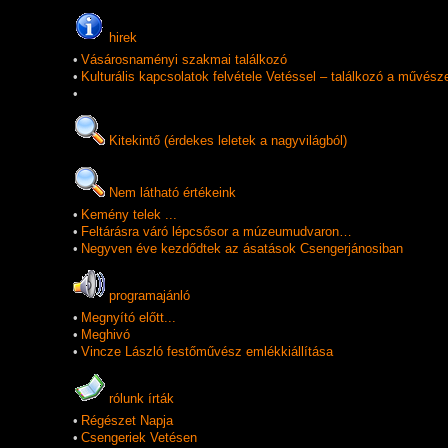
hirek
•
Vásárosnaményi szakmai találkozó
•
Kulturális kapcsolatok felvétele Vetéssel – találkozó a művész
•
Kitekintő (érdekes leletek a nagyvilágból)
Nem látható értékeink
•
Kemény telek ...
•
Feltárásra váró lépcsősor a múzeumudvaron…
•
Negyven éve kezdődtek az ásatások Csengerjánosiban
programajánló
•
Megnyító előtt...
•
Meghivó
•
Vincze László festőművész emlékkiállítása
rólunk írták
•
Régészet Napja
•
Csengeriek Vetésen