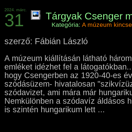
2024. márc.
31
Tárgyak Csenger mú
Kategória:
A múzeum kincse
szerző: Fábián László
A múzeum kiállításán látható háro
emléket idézhet fel a látogatókban.
hogy Csengerben az 1920-40-es év
szódásüzem- hivatalosan "szikvízüz
szódavizet, ami mára már hungarik
Nemkülönben a szódavíz áldásos h
is szintén hungarikum lett ...