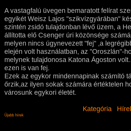
A vastagfalú üvegen bemaratott felírat sze
egyikét Weisz Lajos "szikvízgyárában" kés
szintén zsidó tulajdonban lévő üzem, a H
állította elő Csenger úri közönsége számá
melyen nincs úgynevezett "fej" ,a legrég
elején volt használatban, az "Oroszlán"-ho
melynek tulajdonosa Katona Ágoston volt..
ezen is van fej.
Ezek az egykor mindennapinak számító tá
őrzik,az ilyen sokak számára értéktelen ho
városunk egykori életét.
Kategória
Híre
Újabb hírek