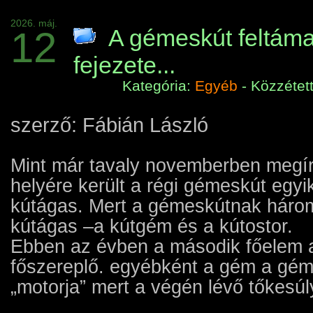
2026. máj.
12
A gémeskút feltám
fejezete...
Kategória:
Egyéb
- Közzétet
szerző: Fábián László
Mint már tavaly novemberben megír
helyére került a régi gémeskút egyi
kútágas. Mert a gémeskútnak három
kútágas –a kútgém és a kútostor.
Ebben az évben a második főelem a
főszereplő. egyébként a gém a gém
„motorja” mert a végén lévő tőkesúly