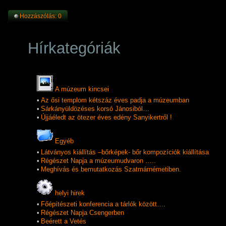
Hozzászólás: 0
Hírkategóriák
A múzeum kincsei
•
Az ősi templom kétszáz éves padja a múzeumban
•
Sárkányüldözéses korsó Jánosiból…
•
Újjáéledt az ötezer éves edény Sanyikertről !
Egyéb
•
Látványos kiállítás –bőrképek- bőr kompozíciók kiállítása
•
Régészet Napja a múzeumudvaron …..
•
Meghívás és bemutatkozás Szatmárnémetiben.
helyi hirek
•
Főépítészeti konferencia a tárlók között….
•
Régészet Napja Csengerben
•
Beérett a Vetés