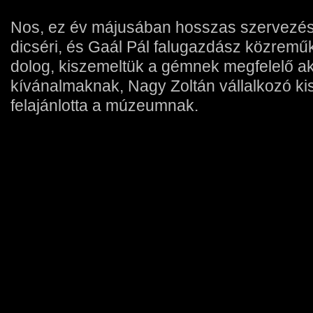
Nos, ez év májusában hosszas szervezés
dicséri, és Gaál Pál falugazdász közremű
dolog, kiszemeltük a gémnek megfelelő aká
kívánalmaknak, Nagy Zoltán vállalkozó kis
felajánlotta a múzeumnak.