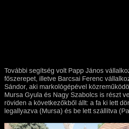
További segítség volt Papp János vállalkozó
főszerepet, illetve Barcsai Ferenc vállal
Sándor, aki markológépével közreműködö
Mursa Gyula és Nagy Szabolcs is részt ve
röviden a következőkből állt: a fa ki lett d
legallyazva (Mursa) és be lett szállítva (