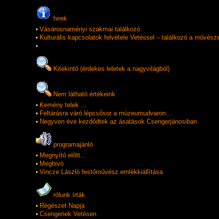
hirek
•
Vásárosnaményi szakmai találkozó
•
Kulturális kapcsolatok felvétele Vetéssel – találkozó a művész
•
Kitekintő (érdekes leletek a nagyvilágból)
Nem látható értékeink
•
Kemény telek ...
•
Feltárásra váró lépcsősor a múzeumudvaron…
•
Negyven éve kezdődtek az ásatások Csengerjánosiban
programajánló
•
Megnyító előtt...
•
Meghivó
•
Vincze László festőművész emlékkiállítása
rólunk írták
•
Régészet Napja
•
Csengeriek Vetésen