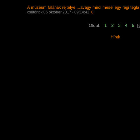
A múzeum falának rejtélye ...avagy miről mesél egy régi tégla
csütörtök 05 október 2017 - 09:14:42
0
Oldal:
1
2
3
4
5
[
Hírek