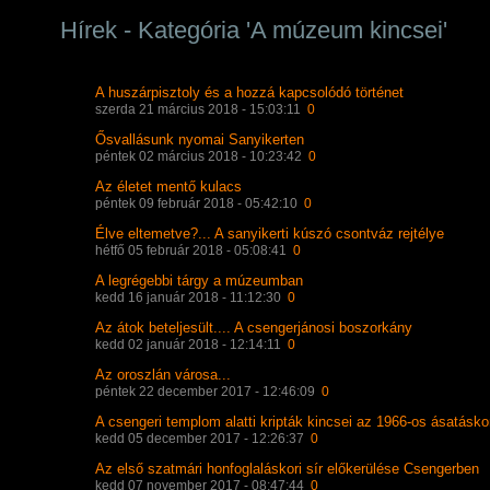
Hírek - Kategória 'A múzeum kincsei'
A huszárpisztoly és a hozzá kapcsolódó történet
szerda 21 március 2018 - 15:03:11
0
Ősvallásunk nyomai Sanyikerten
péntek 02 március 2018 - 10:23:42
0
Az életet mentő kulacs
péntek 09 február 2018 - 05:42:10
0
Élve eltemetve?... A sanyikerti kúszó csontváz rejtélye
hétfő 05 február 2018 - 05:08:41
0
A legrégebbi tárgy a múzeumban
kedd 16 január 2018 - 11:12:30
0
Az átok beteljesült.... A csengerjánosi boszorkány
kedd 02 január 2018 - 12:14:11
0
Az oroszlán városa...
péntek 22 december 2017 - 12:46:09
0
A csengeri templom alatti kripták kincsei az 1966-os ásatásko
kedd 05 december 2017 - 12:26:37
0
Az első szatmári honfoglaláskori sír előkerülése Csengerben
kedd 07 november 2017 - 08:47:44
0