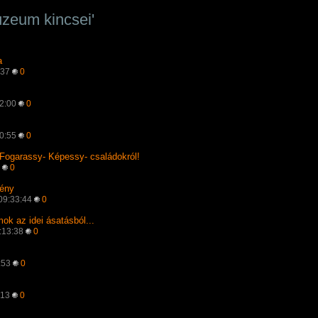
úzeum kincsei'
a
:37
0
52:00
0
50:55
0
 Fogarassy- Képessy- családokról!
7
0
dény
 09:33:44
0
ok az idei ásatásból...
6:13:38
0
6:53
0
:13
0