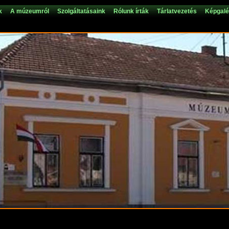
k
A múzeumról
Szolgáltatásaink
Rólunk írták
Tárlatvezetés
Képgalé