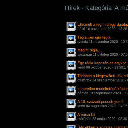
Hírek - Kategória 'A m
Előkerült a régi híd egy darabj
hétfő 16 november 2020 - 13:28
Tégla...és újra tégla...
szerda 11 november 2020 - 10:
Megint tégla….
vasárnap 11 október 2020 - 07:
Egy tégla kapcsán az egykori
kedd 06 október 2020 - 13:39:1
Tárlóban a kiegészített dák e
csütörtök 24 szeptember 2020 -
Ismeretlen rendeltetésű kőidom
péntek 18 szeptember 2020 - 0
A 16. századi pecsétnyomó
kedd 04 augusztus 2020 - 04:2
A római tál
csütörtök 28 május 2020 - 08:39
Üdv ebben a koronás világban