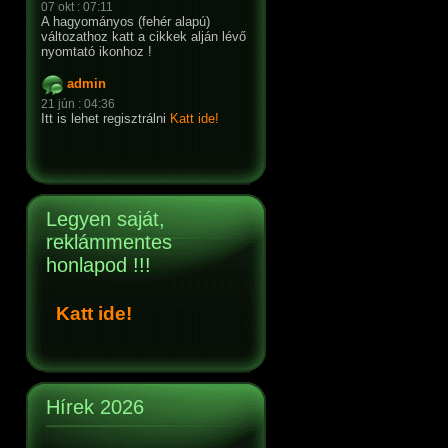
07 okt : 07:11
A hagyományos (fehér alapú)
változathoz katt a cikkek alján lévő
nyomtató ikonhoz !
admin
21 jún : 04:36
Itt is lehet regisztrálni
Katt ide!
Legyen saját,
reklámmentes
honlapod !!!
Katt ide!
Hírek 2026