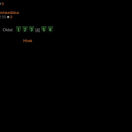
0
estaurálása
32:55
0
Oldal:
1
2
3
[
4
]
5
6
Hírek