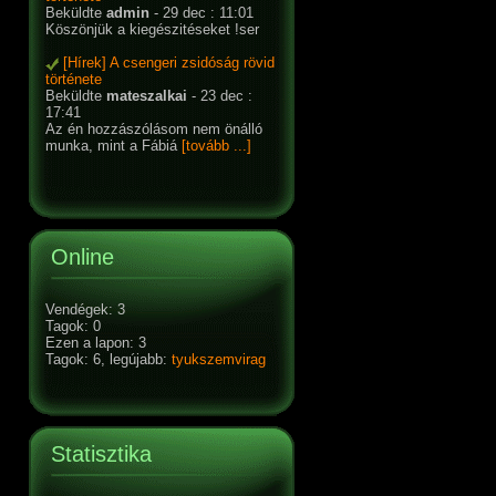
Beküldte
admin
- 29 dec : 11:01
Köszönjük a kiegészitéseket !ser
[Hírek] A csengeri zsidóság rövid
története
Beküldte
mateszalkai
- 23 dec :
17:41
Az én hozzászólásom nem önálló
munka, mint a Fábiá
[tovább ...]
Online
Vendégek: 3
Tagok: 0
Ezen a lapon: 3
Tagok: 6, legújabb:
tyukszemvirag
Statisztika