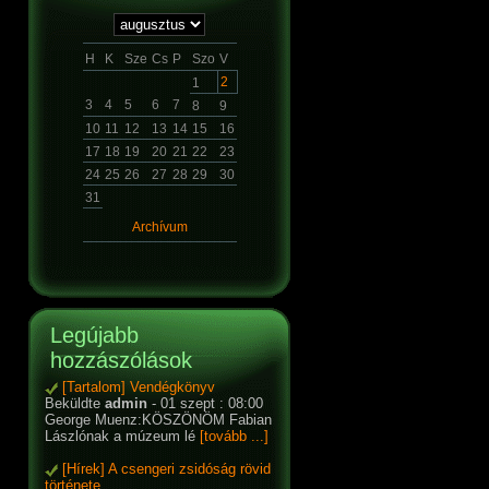
H
K
Sze
Cs
P
Szo
V
2
1
3
4
5
6
7
8
9
10
11
12
13
14
15
16
17
18
19
20
21
22
23
24
25
26
27
28
29
30
31
Archívum
Legújabb
hozzászólások
[Tartalom] Vendégkönyv
Beküldte
admin
- 01 szept : 08:00
George Muenz:KÖSZÖNÖM Fabian
Lászlónak a múzeum lé
[tovább ...]
[Hírek] A csengeri zsidóság rövid
története