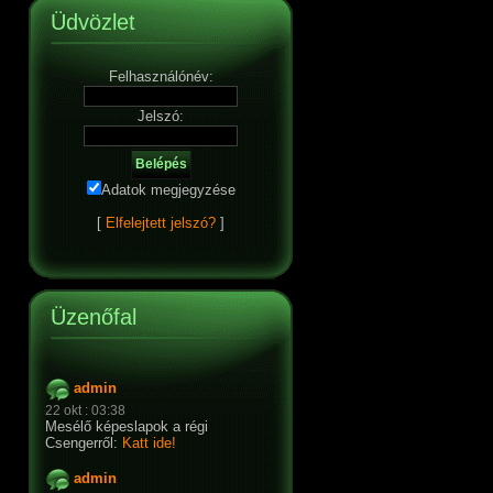
Üdvözlet
Felhasználónév:
Jelszó:
Adatok megjegyzése
[
Elfelejtett jelszó?
]
Üzenőfal
admin
22 okt : 03:38
Mesélő képeslapok a régi
Csengerről:
Katt ide!
admin