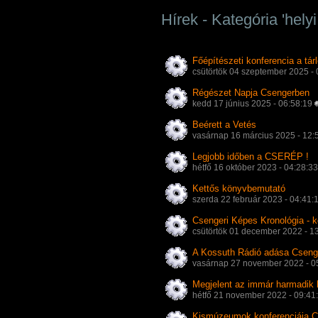
Hírek - Kategória 'helyi
Főépítészeti konferencia a tár
csütörtök 04 szeptember 2025 -
Régészet Napja Csengerben
kedd 17 június 2025 - 06:58:19
Beérett a Vetés
vasárnap 16 március 2025 - 12:
Legjobb időben a CSERÉP !
hétfő 16 október 2023 - 04:28:3
Kettős könyvbemutató
szerda 22 február 2023 - 04:41:
Csengeri Képes Kronológia - 
csütörtök 01 december 2022 - 1
A Kossuth Rádió adása Csenge
vasárnap 27 november 2022 - 0
Megjelent az immár harmadik
hétfő 21 november 2022 - 09:41
Kismúzeumok konferenciája 