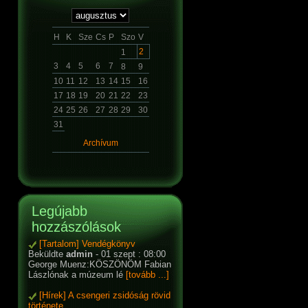
H
K
Sze
Cs
P
Szo
V
2
1
3
4
5
6
7
8
9
10
11
12
13
14
15
16
17
18
19
20
21
22
23
24
25
26
27
28
29
30
31
Archívum
Legújabb
hozzászólások
[Tartalom] Vendégkönyv
Beküldte
admin
- 01 szept : 08:00
George Muenz:KÖSZÖNÖM Fabian
Lászlónak a múzeum lé
[tovább ...]
[Hírek] A csengeri zsidóság rövid
története