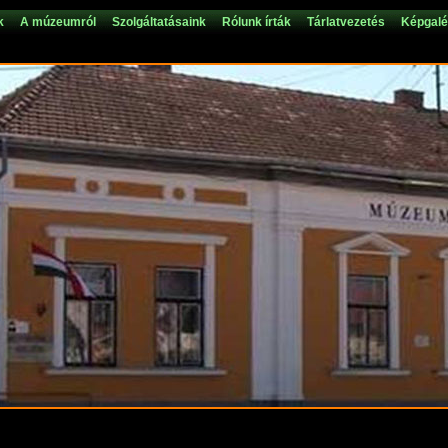
k
A múzeumról
Szolgáltatásaink
Rólunk írták
Tárlatvezetés
Képgalé