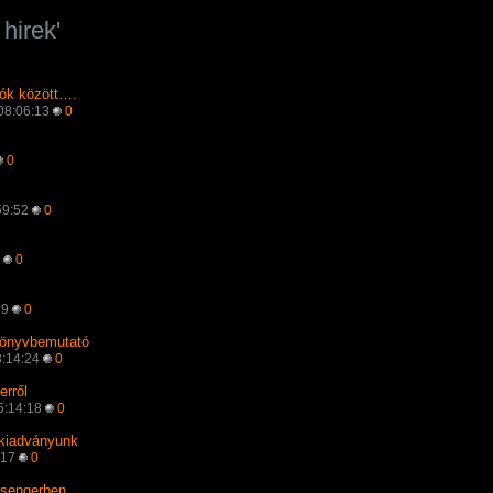
 hirek'
lók között….
 08:06:13
0
0
59:52
0
3
0
19
0
könyvbemutató
3:14:24
0
rről
5:14:18
0
 kiadványunk
:17
0
Csengerben