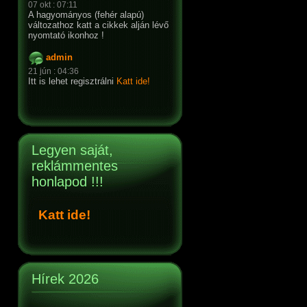
07 okt : 07:11
A hagyományos (fehér alapú)
változathoz katt a cikkek alján lévő
nyomtató ikonhoz !
admin
21 jún : 04:36
Itt is lehet regisztrálni
Katt ide!
Legyen saját,
reklámmentes
honlapod !!!
Katt ide!
Hírek 2026