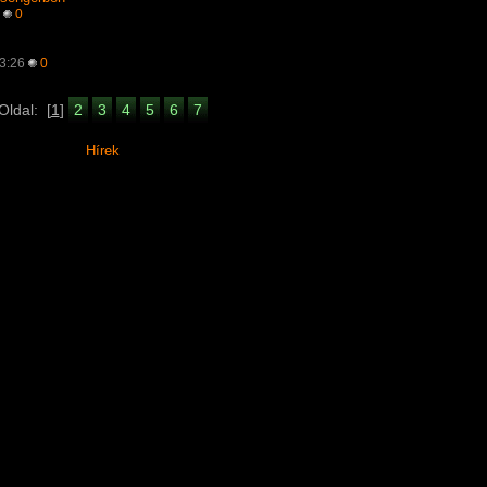
6
0
53:26
0
Oldal:
[
1
]
2
3
4
5
6
7
Hírek