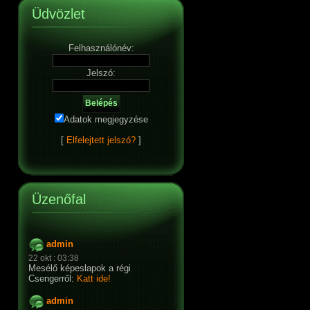
Üdvözlet
Felhasználónév:
Jelszó:
Adatok megjegyzése
[
Elfelejtett jelszó?
]
Üzenőfal
admin
22 okt : 03:38
Mesélő képeslapok a régi
Csengerről:
Katt ide!
admin