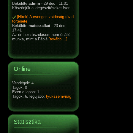
Beküldte
admin
- 29 dec : 11:01
Köszönjük a kiegészitéseket !ser
[Hírek] A csengeri zsidóság rövid
története
Beküldte
mateszalkai
- 23 dec :
17:41
Az én hozzászólásom nem önálló
munka, mint a Fábiá
[tovább ...]
Online
Vendégek: 4
Tagok: 0
Ezen a lapon: 1
Tagok: 6, legújabb:
tyukszemvirag
Statisztika