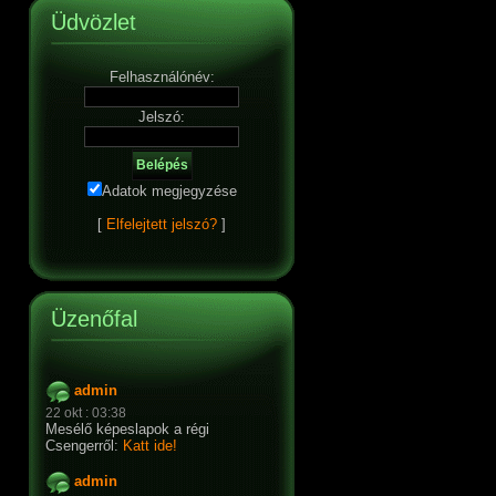
Üdvözlet
Felhasználónév:
Jelszó:
Adatok megjegyzése
[
Elfelejtett jelszó?
]
Üzenőfal
admin
22 okt : 03:38
Mesélő képeslapok a régi
Csengerről:
Katt ide!
admin