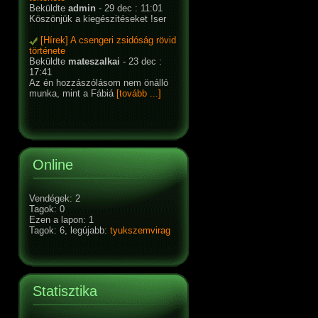
Beküldte
admin
- 29 dec : 11:01
Köszönjük a kiegészitéseket !ser
[Hírek] A csengeri zsidóság rövid
története
Beküldte
mateszalkai
- 23 dec :
17:41
Az én hozzászólásom nem önálló
munka, mint a Fábiá
[tovább ...]
Online
Vendégek: 2
Tagok: 0
Ezen a lapon: 1
Tagok: 6, legújabb:
tyukszemvirag
Statisztika