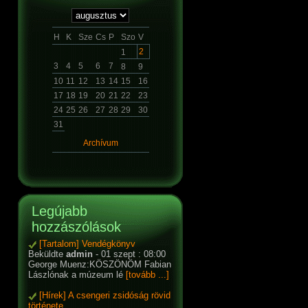
H
K
Sze
Cs
P
Szo
V
2
1
3
4
5
6
7
8
9
10
11
12
13
14
15
16
17
18
19
20
21
22
23
24
25
26
27
28
29
30
31
Archívum
Legújabb
hozzászólások
[Tartalom] Vendégkönyv
Beküldte
admin
- 01 szept : 08:00
George Muenz:KÖSZÖNÖM Fabian
Lászlónak a múzeum lé
[tovább ...]
[Hírek] A csengeri zsidóság rövid
története