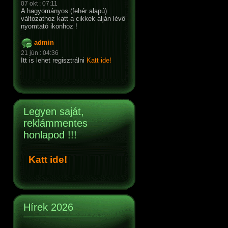
07 okt : 07:11
A hagyományos (fehér alapú)
változathoz katt a cikkek alján lévő
nyomtató ikonhoz !
admin
21 jún : 04:36
Itt is lehet regisztrálni
Katt ide!
Legyen saját,
reklámmentes
honlapod !!!
Katt ide!
Hírek 2026