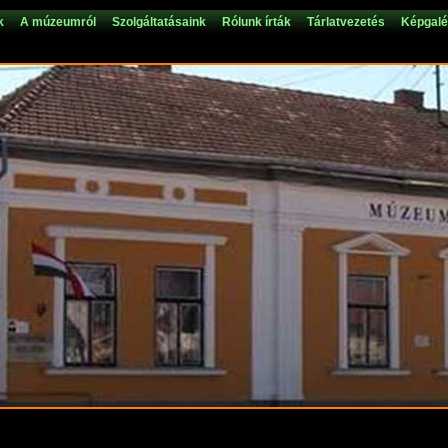
k
A múzeumról
Szolgáltatásaink
Rólunk írták
Tárlatvezetés
Képgalé