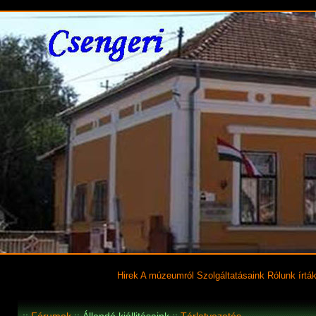
Hirek
A múzeumról
Szolgáltatásaink
Rólunk írtá