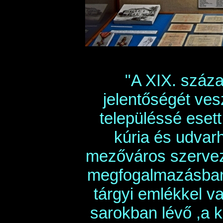
"A XIX. száz
jelentőségét ve
településsé eset
kúria és udvarh
mezőváros szervezet
megfogalmazásban
tárgyi emlékkel v
sarokban lévő ,a 