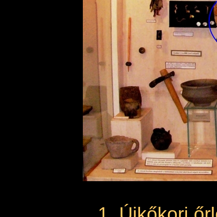
1. Újkőkori ő