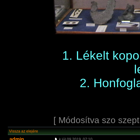
1. Lékelt kop
l
2. Honfogl
[ Módosítva szo szept
Vissza az elejére
admin
k júl 09 2019, 07:10