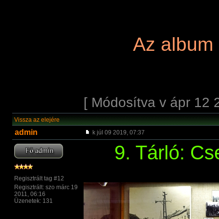
Az album
[ Módosítva v ápr 12 
Vissza az elejére
admin
k júl 09 2019, 07:37
9. Tárló: C
Regisztrált tag #12
Regisztrált: szo márc 19
2011, 06:16
Üzenetek: 131