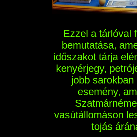
Ezzel a tárlóval
bemutatása, amel
időszakot tárja elé
kenyérjegy, petrój
jobb sarokban 
esemény, ami
Szatmárnémeti
vasútállomáson les
tojás árán