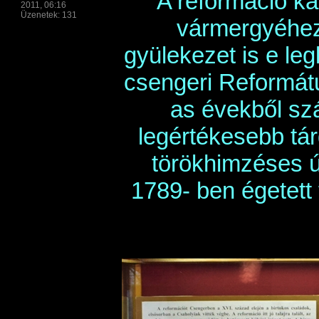
A reformáció ká
2011, 06:16
Üzenetek: 131
vármergyéhez 
gyülekezet is e leg
csengeri Reformát
as évekből sz
legértékesebb tár
törökhimzéses úra
1789- ben égetett 