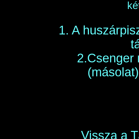
ké
1. A huszárpis
t
2.Csenger 
(másolat
Vissza a 