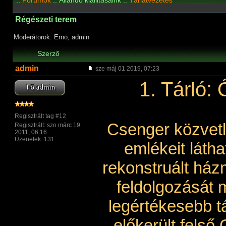
::
Fórumok
:: Állandó kiállitásaink ::
Tárlatvezetés
Régészeti terem
Moderátorok: Erno, admin
Szerző
admin
sze máj 01 2019, 07:23
1. Tárló:
Regisztrált tag #12
Csenger közvetl
Regisztrált: szo márc 19
2011, 06:16
Üzenetek: 131
emlékeit látha
rekonstruált ház
feldolgozását m
legértékesebb t
előkerült felső