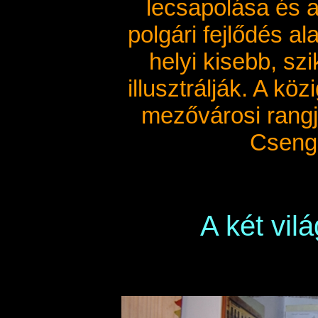
lecsapolása és a
polgári fejlődés al
helyi kisebb, sz
illusztrálják. A k
mezővárosi rangj
Csenge
A két vil