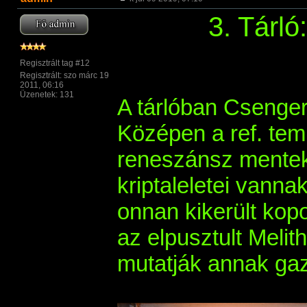
3. Tárl
Regisztrált tag #12
Regisztrált: szo márc 19
2011, 06:16
Üzenetek: 131
A tárlóban Csenger 
Középen a ref. tem
reneszánsz mentekö
kriptaleletei vanna
onnan kikerült kopo
az elpusztult Meli
mutatják annak ga