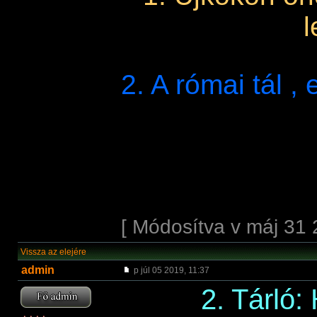
l
2. A római tál ,
[ Módosítva v máj 31 
Vissza az elejére
admin
p júl 05 2019, 11:37
2. Tárló: