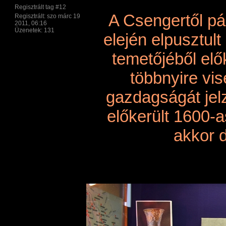
Regisztrált tag #12
A Csengertől pár
Regisztrált: szo márc 19
2011, 06:16
Üzenetek: 131
elején elpusztul
temetőjéből elő
többnyire vis
gazdagságát jelz
előkerült 1600-a
akkor d