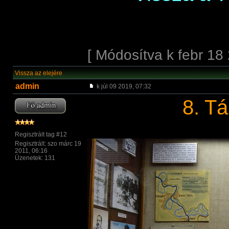
[ Módosítva k febr 18 
Vissza az elejére
admin
k júl 09 2019, 07:32
8. Tá
Regisztrált tag #12
Regisztrált: szo márc 19
2011, 06:16
Üzenetek: 131