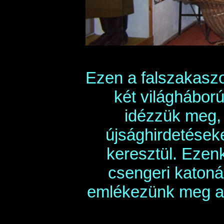
Ezen a falszakaszon
két világháború
idézzük meg,
újsághirdetéseke
keresztül. Ezenk
csengeri katoná
emlékezünk meg a 