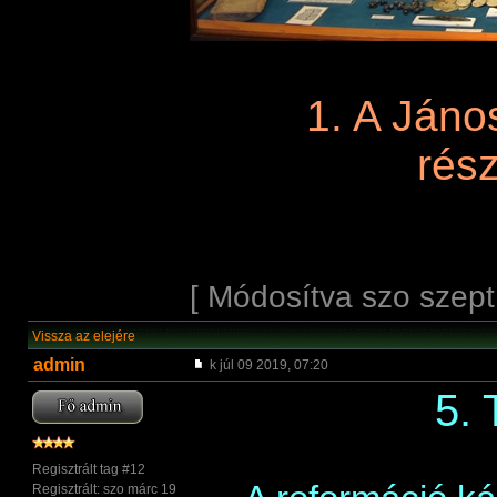
1. A János
rés
[ Módosítva szo szept
Vissza az elejére
admin
k júl 09 2019, 07:20
5. 
Regisztrált tag #12
Regisztrált: szo márc 19