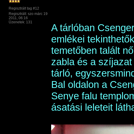
Regisztrált tag #12
Regisztrált: szo márc 19
2011, 06:16
Üzenetek: 131
A tárlóban Csenger 
emlékei tekinthetők
temetőben talált nő
zabla és a szíjazat 
tárló, egyszersmin
Bal oldalon a Cseng
Senye falu templom
ásatási leleteit láth