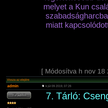
melyet a Kun csalá
szabadságharcba 
miatt kapcsolódott
[ Módosítva h nov 18 
Vissza az elejére
admin
k júl 09 2019, 07:26
7. Tárló: Csen