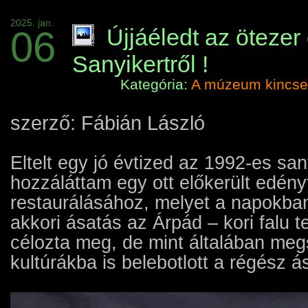
2025. jan.
06
Újjáéledt az ötezer
Sanyikertről !
Kategória:
A múzeum kincse
szerző: Fábián László
Eltelt egy jó évtized az 1992-es san
hozzáláttam egy ott előkerült edén
restaurálásához, melyet a napokban
akkori ásatás az Árpád – kori falu 
célozta meg, de mint általában meg
kultúrákba is belebotlott a régész á