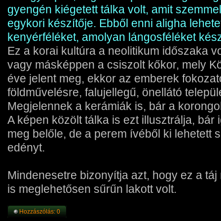
gyengén kiégetett tálka volt, amit szemmel
egykori készítője. Ebből enni aligha lehete
kenyérféléket, amolyan lángosféléket kész
Ez a korai kultúra a neolitikum időszaka v
vagy másképpen a csiszolt kőkor, mely 
éve jelent meg, ekkor az emberek fokozat
földművelésre, falujellegű, önellátó telepü
Megjelennek a kerámiák is, bár a korong
A képen közölt tálka is ezt illusztrálja, bá
meg belőle, de a perem ívéből ki lehetett 
edényt.
Mindenesetre bizonyítja azt, hogy ez a táj
is meglehetősen sűrűn lakott volt.
Hozzászólás: 0